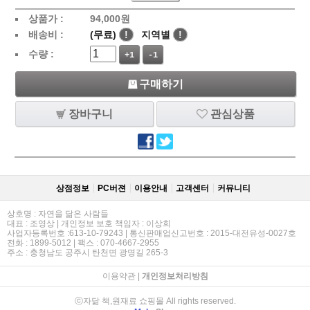
상품가 :
94,000
원
배송비 :
(무료)
!
지역별
!
수량 :
+1
-1
구매하기
장바구니
관심상품
상점정보
PC버젼
이용안내
고객센터
커뮤니티
상호명 : 자연을 닮은 사람들
대표 : 조영상 | 개인정보 보호 책임자 : 이상희
사업자등록번호 :613-10-79243 | 통신판매업신고번호 : 2015-대전유성-0027호
전화 : 1899-5012 | 팩스 : 070-4667-2955
주소 : 충청남도 공주시 탄천면 광명길 265-3
이용약관
|
개인정보처리방침
ⓒ자닮 책,원재료 쇼핑몰 All rights reserved.