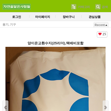
카테고리
검색
로그인
마이페이지
장바구니
관심상품
용기, 기구
Recent
25
양이온교환수지(25리더),택배비포함