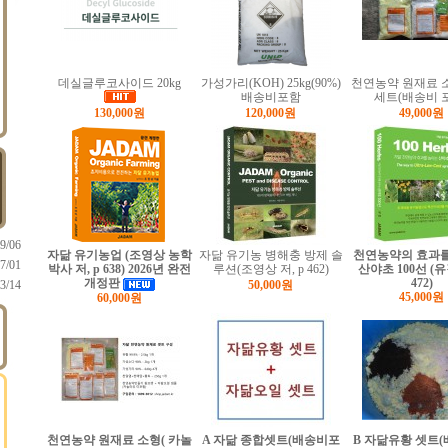
데실글루코사이드 20kg
가성가리(KOH) 25kg(90%)
천연농약 원재료 
배송비포함
세트(배송비 
130,000원
120,000원
49,000원
9/06
자닮 유기농업 (조영상 농학
자닮 유기농 병해충 방제 솔
천연농약의 효과
7/01
박사 저, p 638) 2026년 완전
루션(조영상 저, p 462)
산야초 100선 (유걸
개정판
472)
3/14
50,000원
45,000원
60,000원
천연농약 원재료 소형( 카놀
A 자닮 종합셋트(배송비포
B 자닮유황 셋트