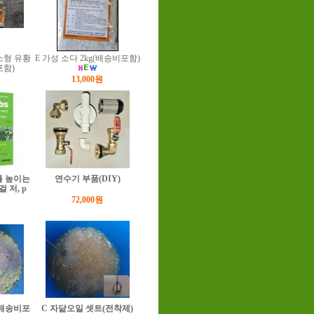
소형 유황
E 가성 소다 2kg(배송비포함)
포함)
13,000원
를 높이는
연수기 부품(DIY)
 저, p
72,000원
(배송비포
C 자닮오일 셋트(전착제)