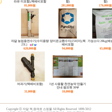
라유 미포함),택배비포함
함)
함)
81,000원
281,000원
176,000원
자닮 농업용연수기(수지용량
양이온교환수지(25리더),택
가성소다 20kg(
25L)
배비포함
620,000원
94,000원
65,000원
여과기(택배비포함)
1년 사용할 천연농약 만들기
안내 팜프렛 30부
31,000원
10,000원
Copyright ⓒ
자닮 책,원재료 쇼핑몰
All Rights Reserved. 1899-5012