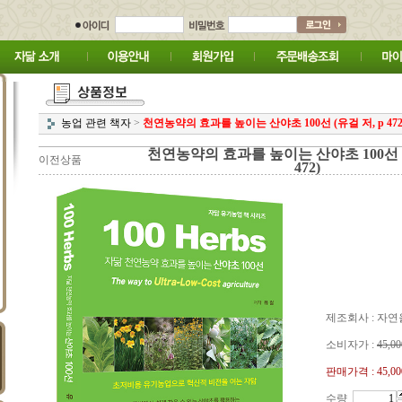
농업 관련 책자
>
천연농약의 효과를 높이는 산야초 100선 (유걸 저, p 472
천연농약의 효과를 높이는 산야초 100선 (
이전상품
472)
제조회사 : 자
소비자가 :
45,00
판매가격 :
45,0
수량