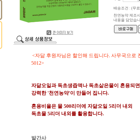
배송조건 : (무료
천연농약 제조시
내용을 담았습니
<자닮 후원자님은 할인해 드립니다. 사무국으로 전
5012>
자닮오일과 독초생즙액나 독초삶은물이 혼용되면
강력한 '천연농약'이 만들어 집니다.
혼용비율은 물 500리더에 자닮오일 5리더 내외
독초물 5리더 내외를 활용합니다.
발간사