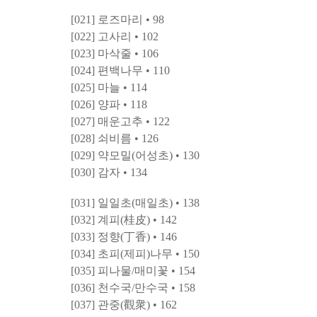
[021] 로즈마리 • 98
[022] 고사리 • 102
[023] 마삭줄 • 106
[024] 편백나무 • 110
[025] 마늘 • 114
[026] 양파 • 118
[027] 매운고추 • 122
[028] 쇠비름 • 126
[029] 약모밀(어성초) • 130
[030] 감자 • 134
[031] 일일초(매일초) • 138
[032] 계피(桂皮) • 142
[033] 정향(丁香) • 146
[034] 초피(제피)나무 • 150
[035] 피나물/매미꽃 • 154
[036] 천수국/만수국 • 158
[037] 관중(觀衆) • 162