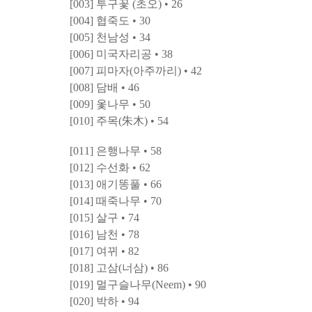
[003] 투구꽃 (초오) • 26
[004] 협죽도 • 30
[005] 천남성 • 34
[006] 미국자리공 • 38
[007] 피마자(아주까리) • 42
[008] 담배 • 46
[009] 옻나무 • 50
[010] 주목(朱木) • 54
[011] 은행나무 • 58
[012] 수선화 • 62
[013] 애기똥풀 • 66
[014] 때죽나무 • 70
[015] 살구 • 74
[016] 남천 • 78
[017] 여뀌 • 82
[018] 고삼(너삼) • 86
[019] 멀구슬나무(Neem) • 90
[020] 박하 • 94