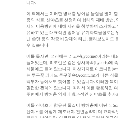
니다.
이 책에서는 이러한 병해충 방어용 물질을 많이 함
종의 식물, 산야초를 선정하여 형태와 재배 방법, 
서의 이용방안에 대해 사진을 첨부하여 소개하고 
유하고 있는 대표적인 방어용 유기화학물질로는 알
닌·쓴맛 등의 각종 배당체와 타닌, 플라보노이드 
수 있습니다.
예를 들자면, 석산에는 리코린(lycorine)이라는
들어있는데, 리코린은 같은 상사화속(Lycoris)
식물에도 들어 있습니다. 마찬가지로 아코니틴(acon
는 투구꽃 외에도 투구꽃속(Aconitum)의 다른 식
백부자 등에서도 찾아볼 수 있습니다. 이러한 특
밀접한 관계에 있습니다. 따라서 이를 활용하면 여
주변에서 병해충 억제에 효과적인 산야초를 추가로
이들 산야초에 함유된 물질이 병해충에 어떤 식으
산야초를 어떻게 제조해야 천연농약이 더 효과적인
과제가 남았지만, 아무쪼록 이 책이 그러한 연구