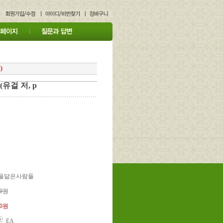
)
유걸 저, p
연을닮은사람들
0
원
00원
EA