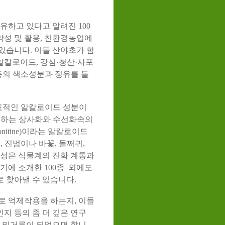
유하고 있다고 알려진 100
약성 및 활용, 친환경농업에
있습니다. 이들 산야초가 함
칼로이드, 강심·청산·사포
등의 색소성분과 정유를 들
 대표적인 알칼로이드 성분이
에 속하는 상사화와 수선화속의
itine)이라는 알칼로이드
물, 진범이나 바꽃, 돌쩌귀,
이성은 식물계의 진화 계통과
기에 소개한 100종 외에도
 찾아낼 수 있습니다.
로 억제작용을 하는지, 이들
지 등의 좀 더 깊은 연구
의 밑거름이 되었으면 합니