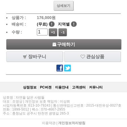
상세보기
상품가 :
176,000
원
배송비 :
(무료)
!
지역별
!
수량 :
+1
-1
구매하기
장바구니
관심상품
상점정보
PC버젼
이용안내
고객센터
커뮤니티
상호명 : 자연을 닮은 사람들
대표 : 조영상 | 개인정보 보호 책임자 : 이상희
사업자등록번호 :613-10-79243 | 통신판매업신고번호 : 2015-대전유성-0027호
전화 : 1899-5012 | 팩스 : 070-4667-2955
주소 : 충청남도 공주시 탄천면 광명길 265-3
이용약관
|
개인정보처리방침