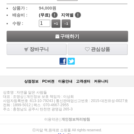
상품가 :
94,000
원
배송비 :
(무료)
!
지역별
!
수량 :
+1
-1
구매하기
장바구니
관심상품
상점정보
PC버젼
이용안내
고객센터
커뮤니티
상호명 : 자연을 닮은 사람들
대표 : 조영상 | 개인정보 보호 책임자 : 이상희
사업자등록번호 :613-10-79243 | 통신판매업신고번호 : 2015-대전유성-0027호
전화 : 1899-5012 | 팩스 : 070-4667-2955
주소 : 충청남도 공주시 탄천면 광명길 265-3
이용약관
|
개인정보처리방침
ⓒ자닮 책,원재료 쇼핑몰 All rights reserved.