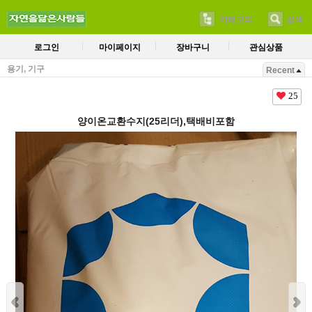
카테고리
검색
로그인
마이페이지
장바구니
관심상품
용기, 기구
Recent
25
양이온교환수지(25리더),택배비포함