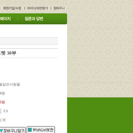
렛 30부
연을닮은사람들
0
원
00원
EA
)