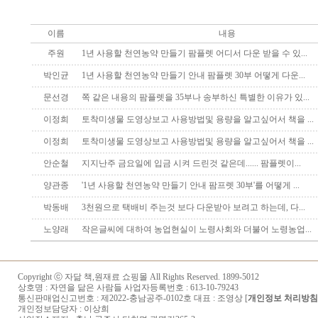
이름
내용
주원
1년 사용할 천연농약 만들기 팜플렛 어디서 다운 받을 수 있...
박인균
1년 사용할 천연농약 만들기 안내 팜플렛 30부 어떻게 다운...
문선경
쪽 같은 내용의 팜플렛을 35부나 송부하신 특별한 이유가 있...
이정희
토착미생물 도영상보고 사용방법및 용량을 알고싶어서 책을 ...
이정희
토착미생물 도영상보고 사용방법및 용량을 알고싶어서 책을 ...
안순철
지지난주 금요일에 입금 시켜 드린것 같은데...... 팜플렛이...
양관종
'1년 사용할 천연농약 만들기 안내 팜프렛 30부'를 어떻게 ...
박동배
3천원으로 택배비 주는것 보다 다운받아 보려고 하는데, 다...
노양래
작은글씨에 대하여 농업현실이 노령사회와 더불어 노령농업...
Copyright ⓒ
자닮 책,원재료 쇼핑몰
All Rights Reserved. 1899-5012
상호명 : 자연을 닮은 사람들 사업자등록번호 : 613-10-79243
통신판매업신고번호 : 제2022-충남공주-0102호 대표 : 조영상 [
개인정보 처리방침
개인정보담당자 :
이상희