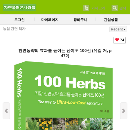
카테고리
검색
로그인
마이페이지
장바구니
관심상품
농업 관련 책자
Recent
24
천연농약의 효과를 높이는 산야초 100선 (유걸 저, p
472)